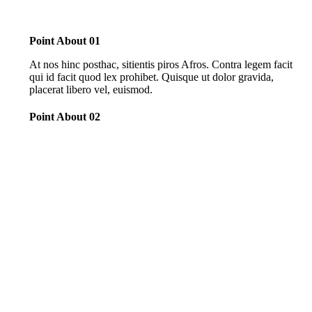
Point About 01
At nos hinc posthac, sitientis piros Afros. Contra legem facit
qui id facit quod lex prohibet. Quisque ut dolor gravida,
placerat libero vel, euismod.
Point About 02
At nos hinc posthac, sitientis piros Afros. Contra legem facit
qui id facit quod lex prohibet. Quisque ut dolor gravida,
placerat libero vel, euismod.
Point About 03
At nos hinc posthac, sitientis piros Afros. Contra legem facit
qui id facit quod lex prohibet. Quisque ut dolor gravida,
placerat libero vel, euismod.